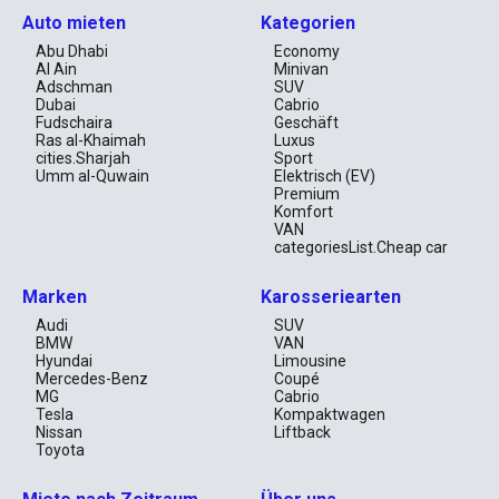
Auto mieten
Kategorien
Abu Dhabi
Economy
Al Ain
Minivan
Adschman
SUV
Dubai
Cabrio
Fudschaira
Geschäft
Ras al-Khaimah
Luxus
cities.Sharjah
Sport
Umm al-Quwain
Elektrisch (EV)
Premium
Komfort
VAN
categoriesList.Cheap car
Marken
Karosseriearten
Audi
SUV
BMW
VAN
Hyundai
Limousine
Mercedes-Benz
Coupé
MG
Cabrio
Tesla
Kompaktwagen
Nissan
Liftback
Toyota