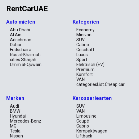
RentCarUAE
Auto mieten
Kategorien
Abu Dhabi
Economy
Al Ain
Minivan
Adschman
SUV
Dubai
Cabrio
Fudschaira
Geschäft
Ras al-Khaimah
Luxus
cities.Sharjah
Sport
Umm al-Quwain
Elektrisch (EV)
Premium
Komfort
VAN
categoriesList.Cheap car
Marken
Karosseriearten
Audi
SUV
BMW
VAN
Hyundai
Limousine
Mercedes-Benz
Coupé
MG
Cabrio
Tesla
Kompaktwagen
Nissan
Liftback