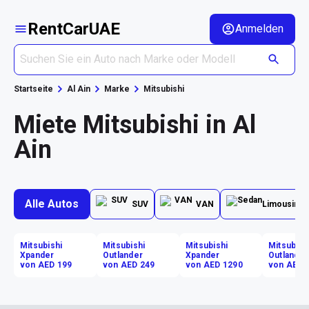
RentCarUAE
Anmelden
Startseite
Al Ain
Marke
Mitsubishi
Miete Mitsubishi in Al
Ain
Alle Autos
SUV
VAN
Limousine
Mitsubishi
Mitsubishi
Mitsubishi
Mitsubish
Xpander
Outlander
Xpander
Outlander
von AED 199
von AED 249
von AED 1290
von AED 