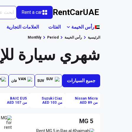
RentCarUAE
Rent a car
رأس الخيمة
الفئات
العلامات التجارية
الرئيسية
رأس الخيمة
Period
Monthly
شهري سيارة للإي
جميع السيارات
SUV
فان
BAIC EU5
Suzuki Ciaz
Nissan Micra
من AED 89
من AED 103
من AED 107
MG 5