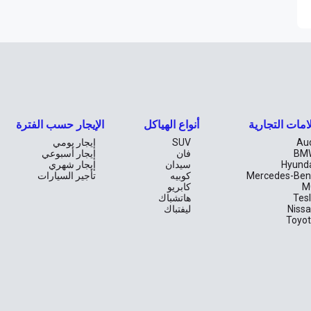
امات التجارية
أنواع الهياكل
الإيجار حسب الفترة
Au
SUV
إيجار يومي
BM
فان
إيجار أسبوعي
Hyund
سيدان
إيجار شهري
Mercedes-Ben
كوبيه
تأجير السيارات
M
كابريو
Tes
هاتشباك
Niss
ليفتباك
Toyo