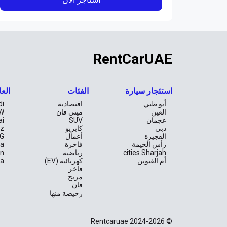
RentCarUAE
استئجار سيارة
الفئات
العل
أبو ظبي
اقتصادية
di
العين
ميني فان
W
عجمان
SUV
ai
دبي
كابريو
z
الفجيرة
أعمال
G
رأس الخيمة
فاخرة
la
cities.Sharjah
رياضية
an
أم القيوين
كهربائية (EV)
ta
فاخر
مريح
فان
رخيصة منها
© Rentcaruae 2024-2026