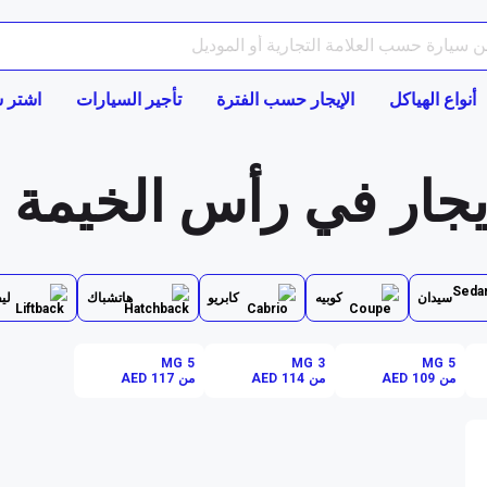
أنواع الهياكل
الإيجار حسب الفترة
تأجير السيارات
اشتر س
جار في رأس الخيمة
سيدان
كوبيه
كابريو
هاتشباك
لي
MG 5
MG 3
MG 5
من AED 109
من AED 114
من AED 117