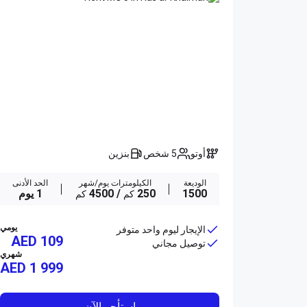
أوتو
5 شخص
بنزين
الوديعة
الكيلومترات يوم/شهر
الحد الأدنى
1500
250
/ 4500
1 يوم
كم
كم
يومي
الإيجار ليوم واحد متوفر
AED 109
توصيل مجاني
شهري
AED
1 999
استأجر الآن