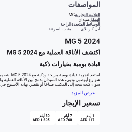
المواصفات
العلامة التجارية
MG
الهيكل
سيدان
الوسائط المتعددة
الراحة
آبل كار بلاي
مثبت السرعة
MG 5 2024
اكتشف الأناقة العملية مع MG 5 2024
قيادة يومية بخيارات ذكية
عرض المزيد
رفاهية داخلية تناسب الجميع
تسعير الإيجار
1 أيام
7 أيام
30 أيام
AED 1 805
AED 760
AED 117
تكنولوجيا متقدمة لقيادة مريحة