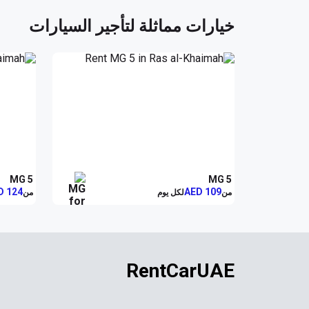
خيارات مماثلة لتأجير السيارات
اقتصادية تزهر حياتك اليومية
تلبية احتياجاتك في إماراتك المفضلة
MG 5
MG 5
الآن لتستمتع بكل لحظة مع MG 5، واستعد لجعل كل رحلة ذكرى لا تُنسى.
D 124
AED 109
من
لكل يوم
من
RentCarUAE