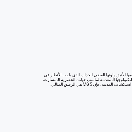
استعد لتجربة قيادة يومية مريحة وذكية مع MG 5 2024. بتصميمها الأنيق ولونها الفضي الجذاب الذي يلفت الأنظار في 
شوارع أبوظبي ودبي، هذه السيدان تدمج بين الأناقة العملية والتكنولوجيا المتقدمة لتناسب حياتك الحضرية المتسارعة. 
بمجرد دخولك إلى المقصورة الداخلية الراقية المزينة باللون الأبيض الأنيق، ستشعر بالراحة والانسيابية التي تعزز كل رحلة. 
تصميم المقاعد الخمسة يوفر مساحة مثالية لك ولأحبائك، مما يجعل كل رحلة فرصة للراحة والاسترخاء. ومع نظام Apple 