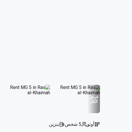
عرض
الكل
أوتو
5 شخص
بنزين