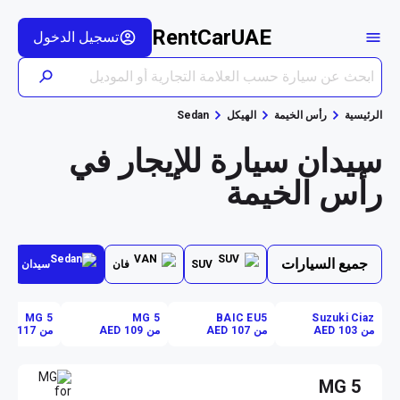
RentCarUAE
تسجيل الدخول
الرئيسية
رأس الخيمة
الهيكل
Sedan
سيدان سيارة للإيجار في
رأس الخيمة
جميع السيارات
SUV
فان
سيدان
MG 5
MG 5
BAIC EU5
Suzuki Ciaz
من AED 103
من AED 107
من AED 109
من AED 117
MG 5