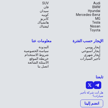
SUV
Audi
BMW
فان
Hyundai
سيدان
Mercedes-Benz
كوبيه
MG
كابريو
Tesla
هاتشباك
Nissan
ليفتباك
Toyota
الإيجار حسب الفترة
معلومات عنا
إيجار يومي
المدونة
إيجار أسبوعي
سياسة الخصوصية
إيجار شهري
شروط الاستخدام
تأجير السيارات
خريطة الموقع
الأسئلة الشائعة
اتصل بنا
تابعنا
هل أنت شركة تأجير
سيارات؟
انضم إلينا