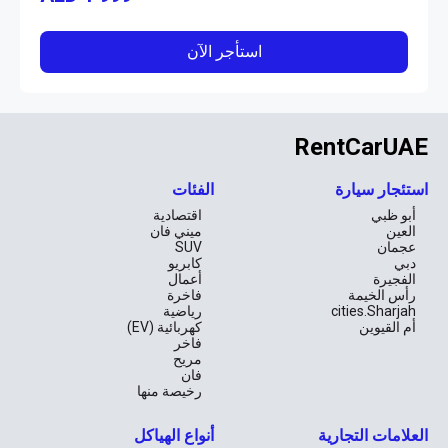
استأجر الآن
RentCarUAE
استئجار سيارة
الفئات
أبو ظبي
اقتصادية
العين
ميني فان
عجمان
SUV
دبي
كابريو
الفجيرة
أعمال
رأس الخيمة
فاخرة
cities.Sharjah
رياضية
أم القيوين
كهربائية (EV)
فاخر
مريح
فان
رخيصة منها
العلامات التجارية
أنواع الهياكل