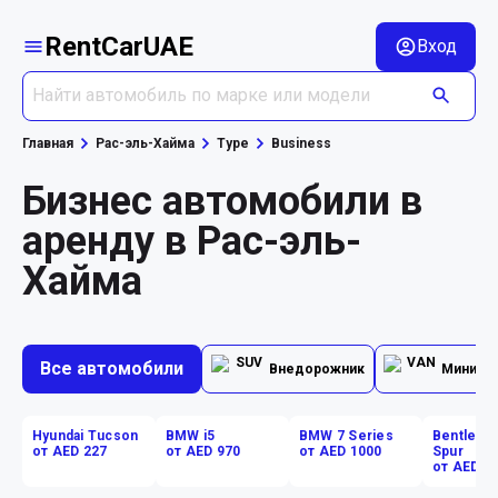
RentCarUAE
Вход
Главная
Рас-эль-Хайма
Type
Business
Бизнес автомобили в
аренду в Рас-эль-
Хайма
Все автомобили
Внедорожник
Минивэ
Hyundai Tucson
BMW i5
BMW 7 Series
Bentley F
от AED 227
от AED 970
от AED 1000
Spur
от AED 1