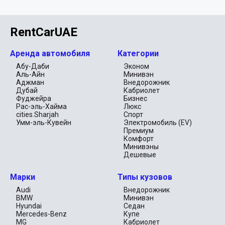
RentCarUAE
Аренда автомобиля
Категории
Абу-Даби
Эконом
Аль-Айн
Минивэн
Аджман
Внедорожник
Дубай
Кабриолет
Фуджейра
Бизнес
Рас-эль-Хайма
Люкс
cities.Sharjah
Спорт
Умм-эль-Кувейн
Электромобиль (EV)
Премиум
Комфорт
Минивэны
Дешевые
Марки
Типы кузовов
Audi
Внедорожник
BMW
Минивэн
Hyundai
Седан
Mercedes-Benz
Купе
MG
Кабриолет