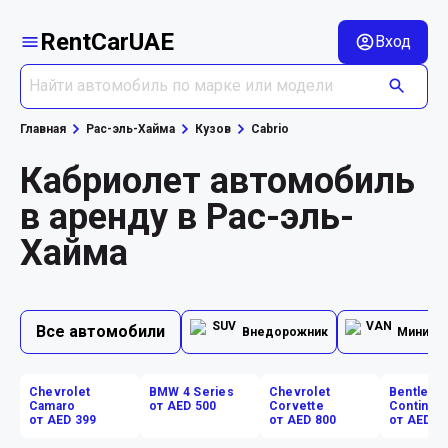
RentCarUAE
Вход
Главная
Рас-эль-Хайма
Кузов
Cabrio
Кабриолет автомобиль
в аренду в Рас-эль-
Хайма
Все автомобили
Внедорожник
Минивэ
Chevrolet
BMW 4 Series
Chevrolet
Bentley
Camaro
от AED 500
Corvette
Continent
от AED 399
от AED 800
от AED 1