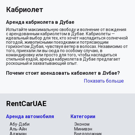
Кабриолет
Аренда кабриолета в Дубае
Испытайте максимальную свободу и волнение от вождения
с арендованным кабриолетом в Дубае. Кабриолеты —
идеальный выбор для тех, кто хочет насладиться солнечной
погодой, живописными поездками и потрясающим
горизонтом Дубая, чувствуя ветер в волосах. Независимо от
того, приехали ли вы сюда по особому случаю, в
командировку или просто для того, чтобы насладиться
стильной ездой, аренда кабриолета в Дубае предлагает
роскошный и захватывающий опыт.
Почему стоит арендовать кабриолет в Дубае?
Дубай славится своей идеальной погодой круглый год, с
Показать больше
теплым солнцем и ясным небом. Прокат кабриолета — это
идеальный способ насладиться этим прекрасным климатом,
позволяя вам наслаждаться вождением на открытом
воздухе, любуясь захватывающими дух пейзажами Дубая.
Вот почему кабриолет — лучший выбор для аренды:
RentCarUAE
Опыт вождения на открытом воздухе:Почувствуйте бриз,
проезжая по знаковым улицам, пляжам и пустынным
Аренда автомобиля
Категории
дорогам Дубая. Кабриолет дарит вам ощущение свободы и
Абу-Даби
Эконом
приключений.
Аль-Айн
Минивэн
Стильно и роскошно:Автомобили Cabrio являются
Аджман
Внедорожник
синонимом элегантности и изысканности. Вождение одного