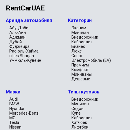
RentCarUAE
Аренда автомобиля
Категории
Абу-Даби
Эконом
Аль-Айн
Минивэн
Аджман
Внедорожник
Дубай
Кабриолет
Фуджейра
Бизнес
Рас-эль-Хайма
Люкс
cities.Sharjah
Спорт
Умм-эль-Кувейн
Электромобиль (EV)
Премиум
Комфорт
Минивэны
Дешевые
Марки
Типы кузовов
Audi
Внедорожник
BMW
Минивэн
Hyundai
Седан
Mercedes-Benz
Купе
MG
Кабриолет
Tesla
Хэтчбек
Nissan
Лифтбек