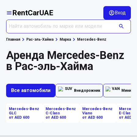
RentCarUAE
Вход
Главная
Рас-эль-Хайма
Марка
Mercedes-Benz
Аренда Mercedes-Benz
в Рас-эль-Хайма
Все автомобили
Внедорожник
Минивэ
Mercedes-Benz
Mercedes-Benz
Mercedes-Benz
Mercede
GLC
C-Class
Viano
E-Class
от AED 600
от AED 600
от AED 600
от AED 7