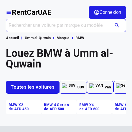
RentCarUAE
Connexion
Accueil
Umm al-Quwain
Marque
BMW
Louez BMW à Umm al-
Quwain
Toutes les voitures
SUV
Van
BMW X2
BMW 4 Series
BMW X4
BMW X3
de AED 450
de AED 500
de AED 600
de AED 6