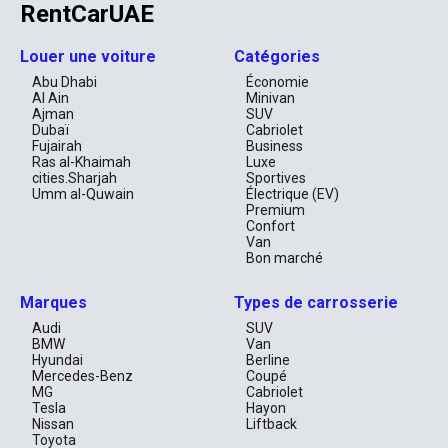
RentCarUAE
Louer une voiture
Catégories
Abu Dhabi
Économie
Al Ain
Minivan
Ajman
SUV
Dubaï
Cabriolet
Fujairah
Business
Ras al-Khaimah
Luxe
cities.Sharjah
Sportives
Umm al-Quwain
Électrique (EV)
Premium
Confort
Van
Bon marché
Marques
Types de carrosserie
Audi
SUV
BMW
Van
Hyundai
Berline
Mercedes-Benz
Coupé
MG
Cabriolet
Tesla
Hayon
Nissan
Liftback
Toyota