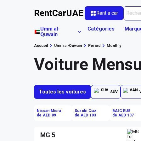
RentCarUAE
Rent a car
Umm al-
Catégories
Marqu
Quwain
Accueil
Umm al-Quwain
Period
Monthly
Voiture Mensu
Toutes les voitures
SUV
Nissan Micra
Suzuki Ciaz
BAIC EU5
de AED 89
de AED 103
de AED 107
MG 5