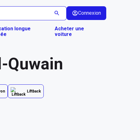
Connexion
cation longue
Acheter une
rée
voiture
l-Quwain
yon
Liftback