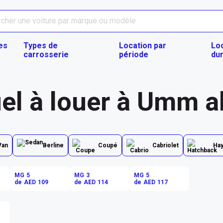
es
Types de
Location par
Lo
carrosserie
période
du
el à louer à Umm a
Van
Berline
Coupé
Cabriolet
Ha
MG 5
MG 3
MG 5
de AED 109
de AED 114
de AED 117