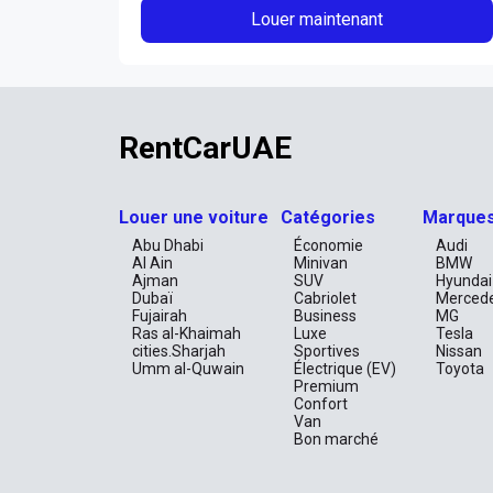
Louer maintenant
RentCarUAE
Louer une voiture
Catégories
Marque
Abu Dhabi
Économie
Audi
Al Ain
Minivan
BMW
Ajman
SUV
Hyundai
Dubaï
Cabriolet
Merced
Fujairah
Business
MG
Ras al-Khaimah
Luxe
Tesla
cities.Sharjah
Sportives
Nissan
Umm al-Quwain
Électrique (EV)
Toyota
Premium
Confort
Van
Bon marché