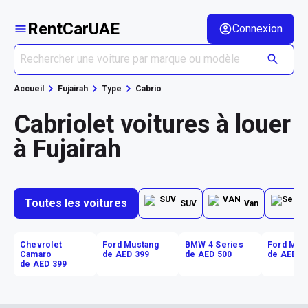
RentCarUAE
Connexion
Accueil
Fujairah
Type
Cabrio
Cabriolet voitures à louer
à Fujairah
Toutes les voitures
SUV
Van
Chevrolet
Ford Mustang
BMW 4 Series
Ford Mus
Camaro
de AED 399
de AED 500
de AED 5
de AED 399