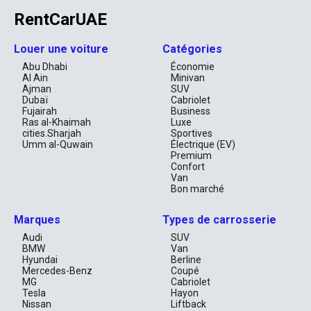
RentCarUAE
Louer une voiture
Catégories
Abu Dhabi
Économie
Al Ain
Minivan
Ajman
SUV
Dubaï
Cabriolet
Fujairah
Business
Ras al-Khaimah
Luxe
cities.Sharjah
Sportives
Umm al-Quwain
Électrique (EV)
Premium
Confort
Van
Bon marché
Marques
Types de carrosserie
Audi
SUV
BMW
Van
Hyundai
Berline
Mercedes-Benz
Coupé
MG
Cabriolet
Tesla
Hayon
Nissan
Liftback