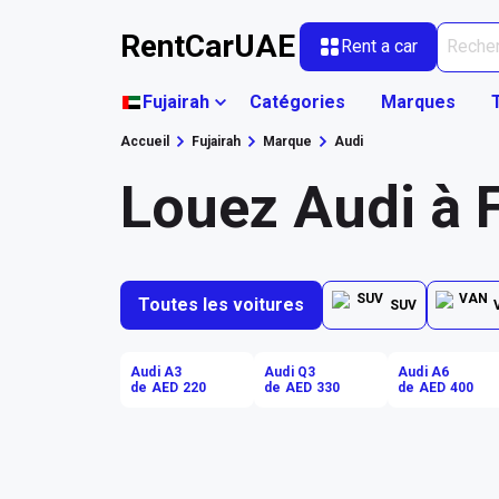
RentCarUAE
Rent a car
Fujairah
Catégories
Marques
Accueil
Fujairah
Marque
Audi
Louez Audi à F
Toutes les voitures
SUV
Audi A3
Audi Q3
Audi A6
de AED 220
de AED 330
de AED 400