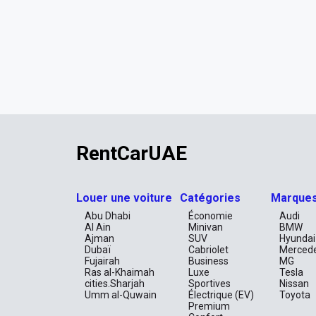
RentCarUAE
Louer une voiture
Catégories
Marque
Abu Dhabi
Économie
Audi
Al Ain
Minivan
BMW
Ajman
SUV
Hyundai
Dubaï
Cabriolet
Merced
Fujairah
Business
MG
Ras al-Khaimah
Luxe
Tesla
cities.Sharjah
Sportives
Nissan
Umm al-Quwain
Électrique (EV)
Toyota
Premium