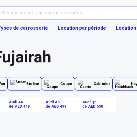
Types de carrosserie
Location par période
Location
ujairah
Van
Berline
Coupé
Cabriolet
Ha
Audi A6
Audi A5
Audi Q5
de AED 449
de AED 499
de AED 550