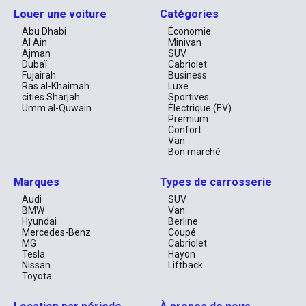
Louer une voiture
Catégories
Abu Dhabi
Économie
Al Ain
Minivan
Ajman
SUV
Dubaï
Cabriolet
Fujairah
Business
Ras al-Khaimah
Luxe
cities.Sharjah
Sportives
Umm al-Quwain
Électrique (EV)
Premium
Confort
Van
Bon marché
Marques
Types de carrosserie
Audi
SUV
BMW
Van
Hyundai
Berline
Mercedes-Benz
Coupé
MG
Cabriolet
Tesla
Hayon
Nissan
Liftback
Toyota