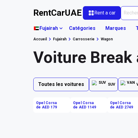
RentCarUAE
Rent a car
Fujairah
Catégories
Marques
Accueil
Fujairah
Carrosserie
Wagon
Voiture Break 
Toutes les voitures
SUV
Opel Corsa
Opel Corsa
Opel Corsa
de AED 179
de AED 1149
de AED 2749