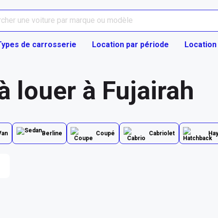
Types de carrosserie
Location par période
Location
à louer à Fujairah
Van
Berline
Coupé
Cabriolet
Ha