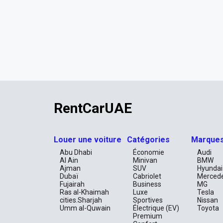
RentCarUAE
Louer une voiture
Catégories
Marque
Abu Dhabi
Économie
Audi
Al Ain
Minivan
BMW
Ajman
SUV
Hyundai
Dubaï
Cabriolet
Merced
Fujairah
Business
MG
Ras al-Khaimah
Luxe
Tesla
cities.Sharjah
Sportives
Nissan
Umm al-Quwain
Électrique (EV)
Toyota
Premium