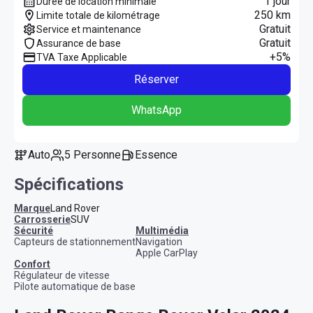
1 jour
Durée de location minimale
250 km
Limite totale de kilométrage
Gratuit
Service et maintenance
Gratuit
Assurance de base
+5%
TVA Taxe Applicable
Réserver
WhatsApp
Auto
5 Personne
Essence
Spécifications
Marque
Land Rover
Carrosserie
SUV
sécurité
multimédia
Capteurs de stationnement
Navigation
Apple CarPlay
confort
Régulateur de vitesse
Pilote automatique de base