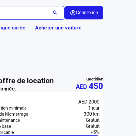
Connexion
ongue durée
Acheter une voiture
 offre de location
quotidien
450
AED
ionnée:
AED 2000
1 jour
ation minimale
300 km
 de kilométrage
Gratuit
aintenance
Gratuit
e base
+5%
licable