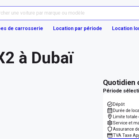
es de carrosserie
Location par période
Location l
2 à Dubaï
quotidien
Période sélect
Dépôt
Durée de loc
Limite totale
Service et m
Assurance d
TVA Taxe App