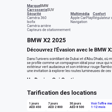
Marque
BMW
Carrosserie
SUV
sécurité
multimédia
confort
Caméra 360
Apple CarPlay
Régulateur 
Isofix
Navigation
Caméra arrière
Capteurs de stationnement
BMW X2 2025
Découvrez l'Évasion avec le BMW X
Dans l'univers scintillant de Dubaï et d'Abu Dhabi, où 
se profile comme un compagnon idéal pour ceux qui rec
extérieur vert audacieux et son intérieur rouge flambo
une invitation à explorer les routes lumineuses de ces v
Un Design Qui Captive
Imaginez-vous, au volant de ce SUV, traversant les bou
Tarification des locations
carrosserie capte chaque rayon de soleil, se reflétant s
dynamiques et audacieuses évoquent une puissance con
vers une réunion d'affaires à Downtown Dubai ou que 
1 jours
7 jours
30 jours
Voir l'offre m
dorées de Liwa, le BMW X2 attire les regards et suscite
AED 450
AED 2 800
AED 8 500
1-12 mois