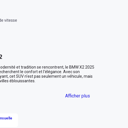
de vitesse
2
modernité et tradition se rencontrent, le BMW X2 2025 
herchent le confort et l'élégance. Avec son 
yant, cet SUV n'est pas seulement un véhicule, mais 
illes éblouissantes.

Afficher plus
levards bordés de palmiers. Le vert éclatant de sa 
ur le paysage urbain futuriste. Ses lignes 
tenue, prête à se libérer. Que vous vous dirigiez 
vous partiez pour une escapade vers les dunes 
ensuelle
 des conversations partout où il passe.
