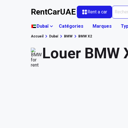
RentCarUAE
Rent a car
Dubaï
Catégories
Marques
Typ
Accueil
Dubaï
BMW
BMW X2
Louer BMW X