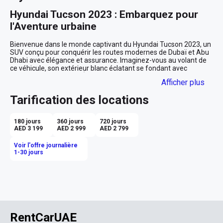
Hyundai Tucson 2023 : Embarquez pour 
l'Aventure urbaine
Bienvenue dans le monde captivant du Hyundai Tucson 2023, un 
SUV conçu pour conquérir les routes modernes de Dubaï et Abu 
Dhabi avec élégance et assurance. Imaginez-vous au volant de 
ce véhicule, son extérieur blanc éclatant se fondant avec 
l'horizon lumineux des Émirats. Que vous soyez un résident à la 
Afficher plus
recherche d'une escapade urbaine ou un visiteur désireux de 
découvrir les merveilles des villes émiraties, le Tucson est votre 
Tarification des locations
compagnon idéal.

Confort et Technologie à Bord
180 jours
360 jours
720 jours
AED 3 199
AED 2 999
AED 2 799
Dès que vous ouvrez la porte, un intérieur en cuir noir vous 
accueille, raffinant chaque trajet avec une touche de luxe discret. 
Voir l'offre journalière
Les sièges ergonomiques vous enveloppent de confort, vous 
1-30 jours
invitant à prendre les routes avec une sérénité absolue. Le 
Tucson est équipé d'une transmission automatique fluide qui 
vous permet de naviguer aisément à travers les boulevards 
animés ou les ruelles paisibles.

Imaginez-vous parcourant Sheikh Zayed Road, la musique de 
votre choix résonnant dans l’habitacle grâce à Apple CarPlay. 
RentCarUAE
Connectez simplement votre iPhone et laissez votre playlist 