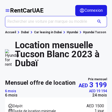
RentCarUAE
Connexion
Accueil
Dubaï
Car leasing in Dubai
Hyundai
Hyundai Tucson
Location mensuelle
Tucson Blanc 2023 à
Dubaï
Prix mensuel
mensuel offre de location
3 199
AED
6 mois
AED 19 194
6 mois
24 mois
AED 1500
Dépôt
1 jour
Durée de location minimale