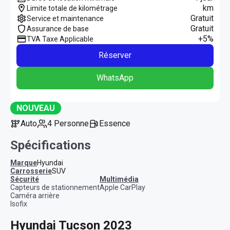
km
Limite totale de kilométrage
Gratuit
Service et maintenance
Gratuit
Assurance de base
+5%
TVA Taxe Applicable
Réserver
WhatsApp
NOUVEAU
Auto
4 Personne
Essence
Spécifications
Marque
Hyundai
Carrosserie
SUV
sécurité
multimédia
Capteurs de stationnement
Apple CarPlay
Caméra arrière
Isofix
Hyundai Tucson 2023