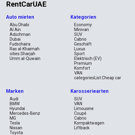
RentCarUAE
Auto mieten
Kategorien
Abu Dhabi
Economy
Al Ain
Minivan
Adschman
SUV
Dubai
Cabrio
Fudschaira
Geschäft
Ras al-Khaimah
Luxus
cities.Sharjah
Sport
Umm al-Quwain
Elektrisch (EV)
Premium
Komfort
VAN
categoriesList.Cheap car
Marken
Karosseriearten
Audi
SUV
BMW
VAN
Hyundai
Limousine
Mercedes-Benz
Coupé
MG
Cabrio
Tesla
Kompaktwagen
Nissan
Liftback
Toyota