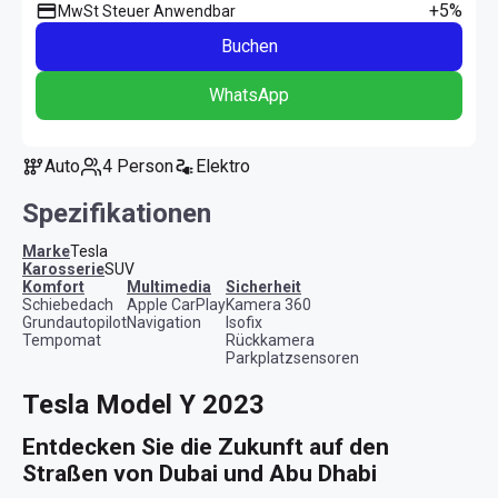
+5%
MwSt Steuer Anwendbar
Buchen
WhatsApp
Auto
4 Person
Elektro
Spezifikationen
Marke
Tesla
Karosserie
SUV
Komfort
Multimedia
Sicherheit
Schiebedach
Apple CarPlay
Kamera 360
Grundautopilot
Navigation
Isofix
Tempomat
Rückkamera
Parkplatzsensoren
Tesla Model Y 2023
Entdecken Sie die Zukunft auf den 
Straßen von Dubai und Abu Dhabi