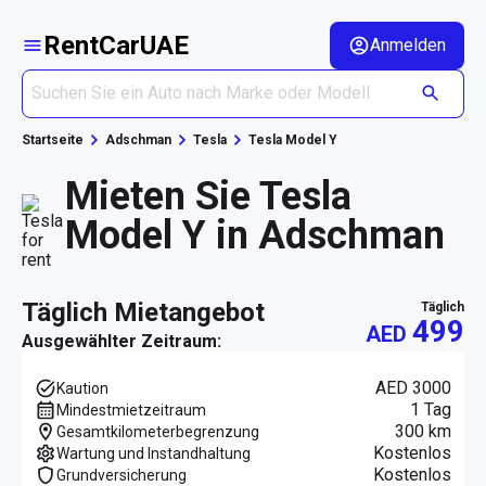
RentCarUAE
Anmelden
Startseite
Adschman
Tesla
Tesla Model Y
Mieten Sie Tesla
Model Y in Adschman
täglich Mietangebot
täglich
499
AED
Ausgewählter Zeitraum:
AED 3000
Kaution
1 Tag
Mindestmietzeitraum
300 km
Gesamtkilometerbegrenzung
Kostenlos
Wartung und Instandhaltung
Kostenlos
Grundversicherung