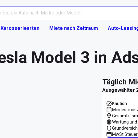
Karosseriearten
Miete nach Zeitraum
Auto-Leasin
Tesla Model 3 in A
täglich M
Ausgewählter 
Kaution
Mindestmiet
Gesamtkilom
Wartung und 
Grundversic
MwSt Steuer