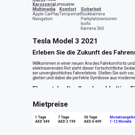
Karosserie
Limousine
Multimedia
Komfort
Sicherheit
Apple CarPlay
Tempomat
Rückkamera
Navigation
Parkplatzsensoren
Isofix
Kamera 360
Tesla Model 3 2021
Erleben Sie die Zukunft des Fahren
Willkommen in einer neuen Ära des Fahrkomforts und 
elektrisierenden Rot zieht dieser fortschrittliche Sedan
ein unvergleichliches Fahrerlebnis. Stellen Sie sich vo
gleiten und dabei die perfekte Symbiose aus modernem
Elegant, kraftvoll und nachhaltig - E
Der Tesla Model 3 in feurigem Rot spricht für sich selb
Mietpreise
Design strahlen eine zeitlose Eleganz aus, die in der p
Abu Dhabi stets im Mittelpunkt steht. Öffnen Sie die 
Interieur umarmen. Die Sitze bieten nicht nur maxima
1 Tage
7 Tage
30 Tage
Monatsangebo
lange Fahrten durch die Wüstenlandschaft oder die bel
AED 349
AED 2 199
AED 6 499
1-12 Monate
Technologie, die begeistert