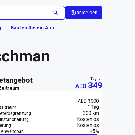
Anmelden
g
Kaufen Sie ein Auto
dschman
ietangebot
täglich
349
AED
Zeitraum:
AED 3000
1 Tag
zeitraum
300 km
eterbegrenzung
Kostenlos
Instandhaltung
Kostenlos
herung
+5%
 Anwendbar