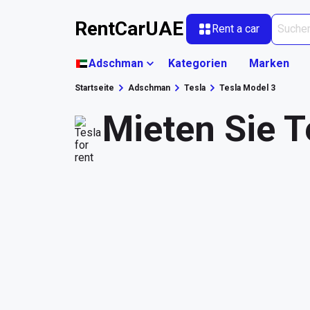
RentCarUAE
Rent a car
Adschman
Kategorien
Marken
Startseite
Adschman
Tesla
Tesla Model 3
Mieten Sie 