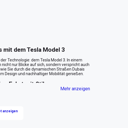
s mit dem Tesla Model 3
der Technologie: dem Tesla Model 3. In einem 
 nicht nur Blicke auf sich, sondern verspricht auch 
r, wie Sie durch die dynamischen Straßen Dubais 
 Design und nachhaltiger Mobilität genießen.

ine Fahrt mit Stil
Mehr anzeigen
st. Seine schlanken Linien und das minimalistische 
ulsierenden Metropole Dubai oder im kulturell reichen 
Tür und lassen Sie sich von dem luxuriösen schwarzen 
len Komfort, sondern auch die Unterstützung für 
t anzeigen
ebten Straßen der Stadt.
