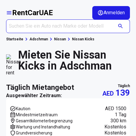
RentCarUAE
Anmelden
Startseite
Adschman
Nissan
Nissan Kicks
Mieten Sie Nissan
Kicks in Adschman
täglich Mietangebot
täglich
139
AED
Ausgewählter Zeitraum:
AED 1500
Kaution
1 Tag
Mindestmietzeitraum
300 km
Gesamtkilometerbegrenzung
Kostenlos
Wartung und Instandhaltung
Kostenlos
Grundversicherung