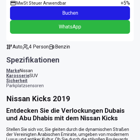
+5%
MwSt Steuer Anwendbar
Buchen
WhatsApp
Auto
4 Person
Benzin
Spezifikationen
Marke
Nissan
Karosserie
SUV
Sicherheit
Parkplatzsensoren
Nissan Kicks 2019
Entdecken Sie die Verlockungen Dubais 
und Abu Dhabis mit dem Nissan Kicks
Stellen Sie sich vor, Sie gleiten durch die dynamischen Straßen 
der Vereinigten Arabischen Emirate, umgeben von modernem 
Luxus und antiker Kultur. Ob Sie durch die stilvollen Boulevards 