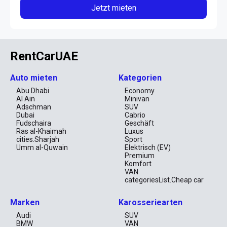
Jetzt mieten
RentCarUAE
Auto mieten
Kategorien
Abu Dhabi
Economy
Al Ain
Minivan
Adschman
SUV
Dubai
Cabrio
Fudschaira
Geschäft
Ras al-Khaimah
Luxus
cities.Sharjah
Sport
Umm al-Quwain
Elektrisch (EV)
Premium
Komfort
VAN
categoriesList.Cheap car
Marken
Karosseriearten
Audi
SUV
BMW
VAN