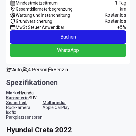
1 Tag
Mindestmietzeitraum
km
Gesamtkilometerbegrenzung
Kostenlos
Wartung und Instandhaltung
Kostenlos
Grundversicherung
+5%
MwSt Steuer Anwendbar
Buchen
WhatsApp
Auto
4 Person
Benzin
Spezifikationen
Marke
Hyundai
Karosserie
SUV
Sicherheit
Multimedia
Rückkamera
Apple CarPlay
Isofix
Parkplatzsensoren
Hyundai Creta 2022