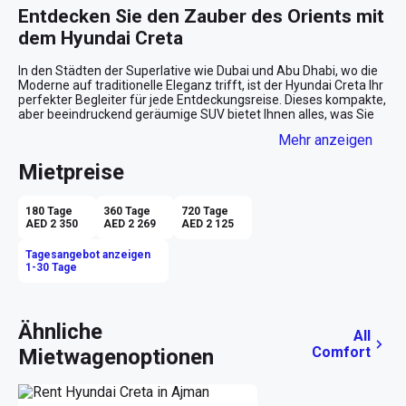
Entdecken Sie den Zauber des Orients mit 
dem Hyundai Creta
In den Städten der Superlative wie Dubai und Abu Dhabi, wo die 
Moderne auf traditionelle Eleganz trifft, ist der Hyundai Creta Ihr 
perfekter Begleiter für jede Entdeckungsreise. Dieses kompakte, 
aber beeindruckend geräumige SUV bietet Ihnen alles, was Sie 
benötigen, um die dynamische Mischung aus Kultur, Luxus und 
Mehr anzeigen
Natur der Vereinigten Arabischen Emirate zu genießen – und 
das zu einem erstaunlich günstigen Preis von nur AED 149 pro 
Mietpreise
Tag.

Eleganz trifft auf Funktionalität
180 Tage
360 Tage
720 Tage
AED 2 350
AED 2 269
AED 2 125
Der Hyundai Creta präsentiert sich in einem strahlenden Rot, das 
sowohl in der urbanen Umgebung als auch in den spektakulären 
Tagesangebot anzeigen
Wüstenlandschaften der VAE auffällt. Die elegante beige 
1-30 Tage
Innenausstattung strahlt eine warme und einladende 
Atmosphäre aus, die Ihre Fahrten nicht nur komfortabel, sondern 
auch stilvoll gestaltet. Das Automatikgetriebe sorgt für 
mühelose Fahrten durch die quirlige Metropole oder entlang der 
Ähnliche
All
endlosen Highways, auf denen Sie die Freiheit spüren, die nur ein 
Comfort
Mietwagenoptionen
SUV bieten kann.

Raum für Abenteuer und Komfort