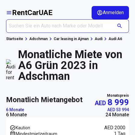
RentCarUAE
Anmelden
Startseite
Adschman
Car leasing in Ajman
Audi
Audi A6
Monatliche Miete von
A6 Grün 2023 in
Adschman
Monatspreis
monatlich Mietangebot
8 999
AED
6 Monate
AED 53 994
6 Monate
24 Monate
AED 2000
Kaution
1 Tag
Mindestmietzeitraum