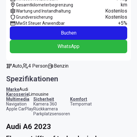
km
Gesamtkilometerbegrenzung
Kostenlos
Wartung und Instandhaltung
Kostenlos
Grundversicherung
+5%
MwSt Steuer Anwendbar
Buchen
WhatsApp
Auto
4 Person
Benzin
Spezifikationen
Marke
Audi
Karosserie
Limousine
Multimedia
Sicherheit
Komfort
Navigation
Kamera 360
Tempomat
Apple CarPlay
Rückkamera
Parkplatzsensoren
Audi A6 2023