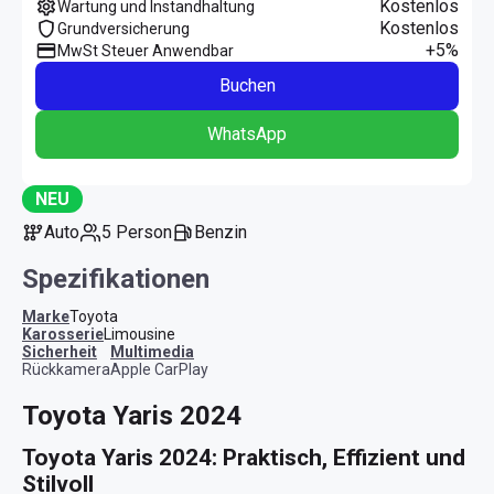
Kostenlos
Wartung und Instandhaltung
Kostenlos
Grundversicherung
+5%
MwSt Steuer Anwendbar
Buchen
WhatsApp
NEU
Auto
5 Person
Benzin
Spezifikationen
Marke
Toyota
Karosserie
Limousine
Sicherheit
Multimedia
Rückkamera
Apple CarPlay
Toyota Yaris 2024
Toyota Yaris 2024: Praktisch, Effizient und 
Stilvoll