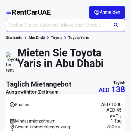
RentCarUAE
Anmelden
Startseite
Abu Dhabi
Toyota
Toyota Yaris
Mieten Sie Toyota
Yaris in Abu Dhabi
täglich Mietangebot
täglich
138
AED
Ausgewählter Zeitraum:
AED 1000
Kaution
AED 45
pro Tag
1 Tag
Mindestmietzeitraum
250 km
Gesamtkilometerbegrenzung