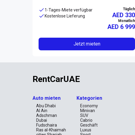
Täglich
1-Tages-Miete verfügbar
AED 330
Kostenlose Lieferung
Monatlich
AED
6 999
Jetzt mieten
RentCarUAE
Auto mieten
Kategorien
Abu Dhabi
Economy
Al Ain
Minivan
Adschman
SUV
Dubai
Cabrio
Fudschaira
Geschäft
Ras al-Khaimah
Luxus
cities.Sharjah
Sport