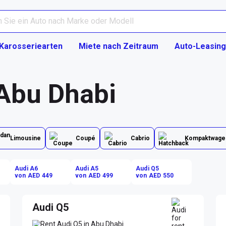
Karosseriearten
Miete nach Zeitraum
Auto-Leasing
 Abu Dhabi
Limousine
Coupé
Cabrio
Kompaktwage
Audi A6
Audi A5
Audi Q5
von AED 449
von AED 499
von AED 550
Audi Q5