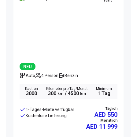
NEU
Auto
4 Person
Benzin
Kaution
Kilometer pro Tag/Monat
Minimum
3000
300
/ 4500
1 Tag
km
km
Täglich
1-Tages-Miete verfügbar
AED 550
Kostenlose Lieferung
Monatlich
AED
11 999