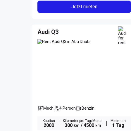
Jetzt mieten
Audi Q3
Mech
4 Person
Benzin
Kaution
Kilometer pro Tag/Monat
Minimum
2000
300
/ 4500
1 Tag
km
km