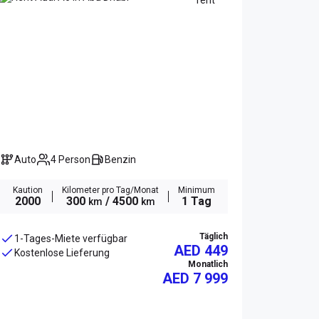
Auto
4 Person
Benzin
Kaution
Kilometer pro Tag/Monat
Minimum
2000
300
/ 4500
1 Tag
km
km
Täglich
1-Tages-Miete verfügbar
AED 449
Kostenlose Lieferung
Monatlich
AED
7 999