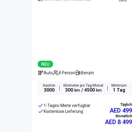
NEU
Auto
4 Person
Benzin
Kaution
Kilometer pro Tag/Monat
Minimum
3000
300
/ 4500
1 Tag
km
km
Täglich
1-Tages-Miete verfügbar
AED 499
Kostenlose Lieferung
Monatlich
AED
8 499