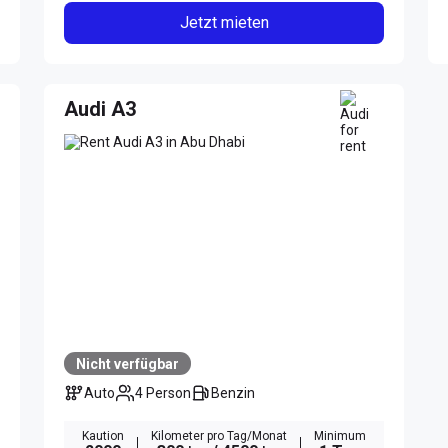
Jetzt mieten
Audi A3
Nicht verfügbar
Auto
4 Person
Benzin
Kaution
Kilometer pro Tag/Monat
Minimum