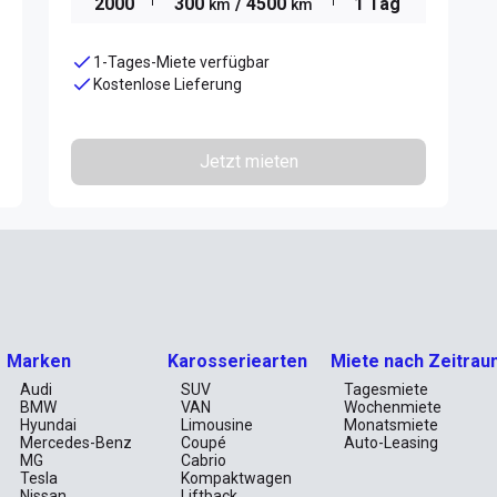
2000
300
/ 4500
1 Tag
km
km
1-Tages-Miete verfügbar
Kostenlose Lieferung
Jetzt mieten
Marken
Karosseriearten
Miete nach Zeitrau
Audi
SUV
Tagesmiete
BMW
VAN
Wochenmiete
Hyundai
Limousine
Monatsmiete
Mercedes-Benz
Coupé
Auto-Leasing
MG
Cabrio
Tesla
Kompaktwagen
Nissan
Liftback