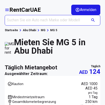
RentCarUAE
Anmelden
Startseite
Abu Dhabi
MG
MG 5
Mieten Sie MG 5 in
Abu Dhabi
täglich Mietangebot
täglich
124
AED
Ausgewählter Zeitraum:
AED 1000
Kaution
AED 45
pro Tag
1 Tag
Mindestmietzeitraum
250 km
Gesamtkilometerbegrenzung