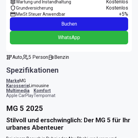
Kostenlos
Wartung und Instandhaltung
Kostenlos
Grundversicherung
+5%
MwSt Steuer Anwendbar
Buchen
WhatsApp
Auto
5 Person
Benzin
Spezifikationen
Marke
MG
Karosserie
Limousine
Multimedia
Komfort
Apple CarPlay
Tempomat
MG 5 2025
Stilvoll und erschwinglich: Der MG 5 für Ihr 
urbanes Abenteuer