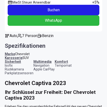
+5%
MwSt Steuer Anwendbar
Buchen
WhatsApp
Auto
7 Person
Benzin
Spezifikationen
Marke
Chevrolet
Karosserie
SUV
Sicherheit
Multimedia
Komfort
Isofix
Navigation
Tempomat
Rückkamera
Apple CarPlay
Parkplatzsensoren
Chevrolet Captiva 2023
Ihr Schlüssel zur Freiheit: Der Chevrolet 
Captiva 2023
Erleben Sie das unvergleichliche Fahrgefühl des neuen Chevrolet 