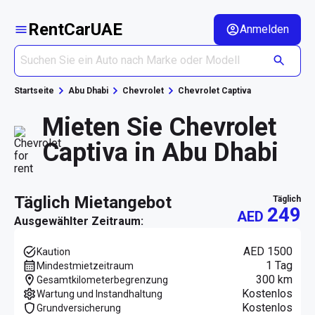
RentCarUAE
Anmelden
Startseite
Abu Dhabi
Chevrolet
Chevrolet Captiva
Mieten Sie Chevrolet
Captiva in Abu Dhabi
täglich Mietangebot
täglich
249
AED
Ausgewählter Zeitraum:
AED 1500
Kaution
1 Tag
Mindestmietzeitraum
300 km
Gesamtkilometerbegrenzung
Kostenlos
Wartung und Instandhaltung
Kostenlos
Grundversicherung