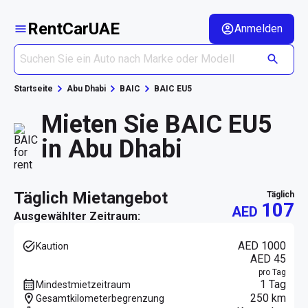
RentCarUAE
Anmelden
Startseite
Abu Dhabi
BAIC
BAIC EU5
Mieten Sie BAIC EU5
in Abu Dhabi
täglich Mietangebot
täglich
107
AED
Ausgewählter Zeitraum:
AED 1000
Kaution
AED 45
pro Tag
1 Tag
Mindestmietzeitraum
250 km
Gesamtkilometerbegrenzung