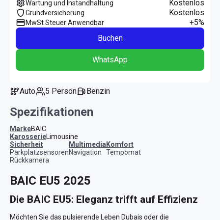
Kostenlos
Wartung und Instandhaltung
Kostenlos
Grundversicherung
+5%
MwSt Steuer Anwendbar
Buchen
WhatsApp
Auto
5 Person
Benzin
Spezifikationen
Marke
BAIC
Karosserie
Limousine
Sicherheit
Multimedia
Komfort
Parkplatzsensoren
Navigation
Tempomat
Rückkamera
BAIC EU5 2025
Die BAIC EU5: Eleganz trifft auf Effizienz
Möchten Sie das pulsierende Leben Dubais oder die 