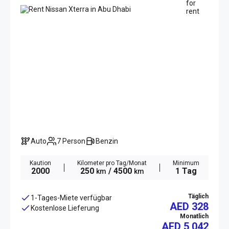
Auto
7 Person
Benzin
Kaution
Kilometer pro Tag/Monat
Minimum
2000
250
/ 4500
1 Tag
km
km
Täglich
1-Tages-Miete verfügbar
AED 328
Kostenlose Lieferung
Monatlich
AED
5 042