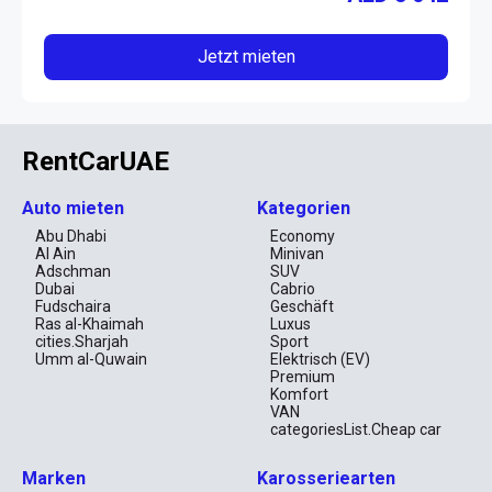
Jetzt mieten
RentCarUAE
Auto mieten
Kategorien
Abu Dhabi
Economy
Al Ain
Minivan
Adschman
SUV
Dubai
Cabrio
Fudschaira
Geschäft
Ras al-Khaimah
Luxus
cities.Sharjah
Sport
Umm al-Quwain
Elektrisch (EV)
Premium
Komfort
VAN
categoriesList.Cheap car
Marken
Karosseriearten