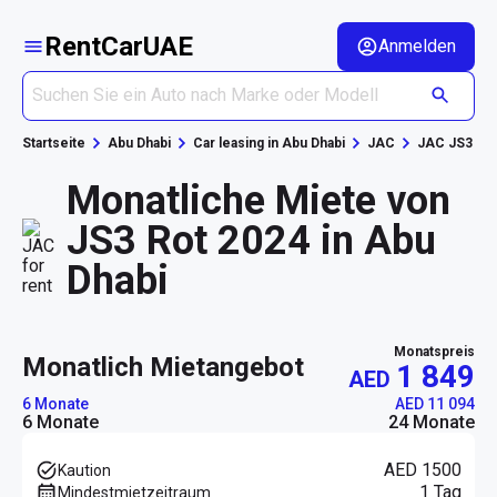
RentCarUAE
Anmelden
Startseite
Abu Dhabi
Car leasing in Abu Dhabi
JAC
JAC JS3
Monatliche Miete von
JS3 Rot 2024 in Abu
Dhabi
Monatspreis
monatlich Mietangebot
1 849
AED
6 Monate
AED 11 094
6 Monate
24 Monate
AED 1500
Kaution
1 Tag
Mindestmietzeitraum