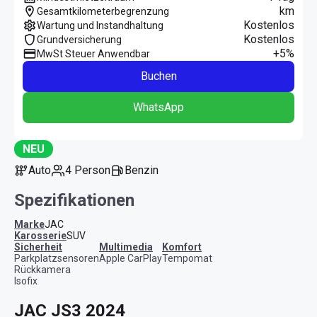
km
Gesamtkilometerbegrenzung
Kostenlos
Wartung und Instandhaltung
Kostenlos
Grundversicherung
+5%
MwSt Steuer Anwendbar
Buchen
WhatsApp
NEU
Auto
4 Person
Benzin
Spezifikationen
Marke
JAC
Karosserie
SUV
Sicherheit
Multimedia
Komfort
Parkplatzsensoren
Apple CarPlay
Tempomat
Rückkamera
Isofix
JAC JS3 2024