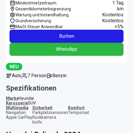
1 Tag
Mindestmietzeitraum
km
Gesamtkilometerbegrenzung
Kostenlos
Wartung und Instandhaltung
Kostenlos
Grundversicherung
+5%
MwSt Steuer Anwendbar
Buchen
WhatsApp
NEU
Auto
7 Person
Benzin
Spezifikationen
Marke
Hyundai
Karosserie
SUV
Multimedia
Sicherheit
Komfort
Navigation
Parkplatzsensoren
Tempomat
Apple CarPlay
Rückkamera
Isofix