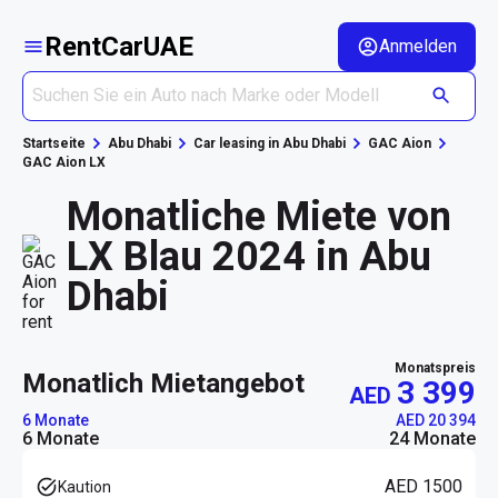
RentCarUAE
Anmelden
Startseite
Abu Dhabi
Car leasing in Abu Dhabi
GAC Aion
GAC Aion LX
Monatliche Miete von
LX Blau 2024 in Abu
Dhabi
Monatspreis
monatlich Mietangebot
3 399
AED
6 Monate
AED 20 394
6 Monate
24 Monate
AED 1500
Kaution