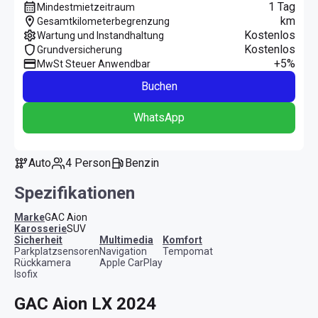
1 Tag
Mindestmietzeitraum
km
Gesamtkilometerbegrenzung
Kostenlos
Wartung und Instandhaltung
Kostenlos
Grundversicherung
+5%
MwSt Steuer Anwendbar
Buchen
WhatsApp
Auto
4 Person
Benzin
Spezifikationen
Marke
GAC Aion
Karosserie
SUV
Sicherheit
Multimedia
Komfort
Parkplatzsensoren
Navigation
Tempomat
Rückkamera
Apple CarPlay
Isofix
GAC Aion LX 2024