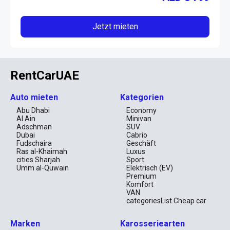
Jetzt mieten
RentCarUAE
Auto mieten
Kategorien
Abu Dhabi
Economy
Al Ain
Minivan
Adschman
SUV
Dubai
Cabrio
Fudschaira
Geschäft
Ras al-Khaimah
Luxus
cities.Sharjah
Sport
Umm al-Quwain
Elektrisch (EV)
Premium
Komfort
VAN
categoriesList.Cheap car
Marken
Karosseriearten