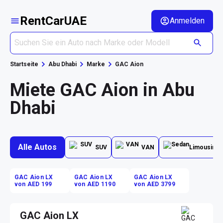
RentCarUAE
Anmelden
Startseite
Abu Dhabi
Marke
GAC Aion
Miete GAC Aion in Abu
Dhabi
Alle Autos
SUV
VAN
Limousine
GAC Aion LX
GAC Aion LX
GAC Aion LX
von AED 199
von AED 1190
von AED 3799
GAC Aion LX