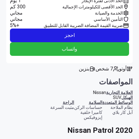
1 يوم
الحد الأدنى لفترة الإيجار
300 كم
الحد الأقصى للكيلومترات الإجمالية
مجاني
الخدمة والصيانة
مجاني
التأمين الأساسي
+5%
ضريبة القيمة المضافة الضريبة القابل للتطبيق
احجز
واتساب
أوتو
7 شخص
بنزين
المواصفات
العلامة التجارية
Nissan
الهيكل
SUV
الوسائط المتعددة
السلامة
الراحة
نظام الملاحة
حساسات الركن
مثبت السرعة
آبل كار بلاي
كاميرا خلفية
إيزوفيكس
Nissan Patrol 2020