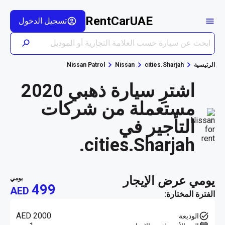
RentCarUAE
تسجيل الدخول
الرئيسية
cities.Sharjah
Nissan
Nissan Patrol
اشترِ سيارة ذهبي 2020
مستعملة من شركات
التأجير في
cities.Sharjah.
يومي عرض الإيجار
يومي
499
AED
الفترة المختارة:
AED 2000
الوديعة