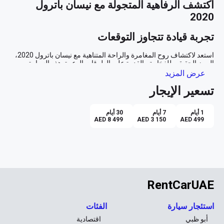
اكتشف الرفاهية المتجولة مع نيسان باترول 
2020
تجربة قيادة تتجاوز التوقعات
استعد لاكتشاف روح المغامرة والراحة المتناهية مع نيسان باترول 2020، 
الرمز الحقيقي للفخامة والقدرة على الطرقات الوعرة. هذه السيارة 
الرياضية متعددة الاستخدامات، بلونها الذهبي الفخم، تعدك بتجربة قيادة لا 
عرض المزيد
تسعير الإيجار
تصميم يلفت الأنظار
1 أيام
7 أيام
30 أيام
من اللحظة التي تشاهد فيها هذا الجمال الذهبي المشرق، ستدرك أنك تقود 
AED 8 499
AED 3 150
AED 499
شيئًا مميزًا. واجهتها الأمامية المهيبة تتألق بجرأتها، بينما تضفي الخطوط 
الأنيقة لمسات من الرقي، مما يجذب الأنظار أينما ذهبت. سواء كنت تتجول 
على طرق المدينة السريعة أو تتجول في الصحاري الواسعة، فإن نيسان 
راحة داخلية لا مثيل لها
RentCarUAE
داخل المقصورة السوداء الفاخرة، يمكنك الاستمتاع بمستوى من الراحة 
والرفاهية يجعل كل رحلة رحلة ممتعة. مع القدرة على استيعاب سبعة 
ركاب براحة تامة، تكون هذه السيارة مثالية للعائلات الكبيرة أو مجموعات 
استئجار سيارة
الفئات
الأصدقاء الذين يشاركونك حب الاستكشاف. المقاعد المريحة والواسعة 
أبو ظبي
اقتصادية