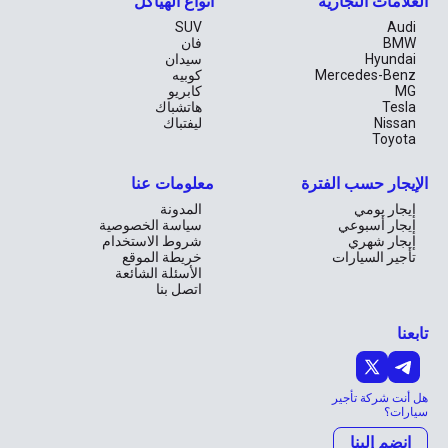
العلامات التجارية
أنواع الهياكل
SUV
Audi
BMW
فان
Hyundai
سيدان
Mercedes-Benz
كوبيه
MG
كابريو
Tesla
هاتشباك
Nissan
ليفتباك
Toyota
الإيجار حسب الفترة
معلومات عنا
إيجار يومي
المدونة
إيجار أسبوعي
سياسة الخصوصية
إيجار شهري
شروط الاستخدام
تأجير السيارات
خريطة الموقع
الأسئلة الشائعة
اتصل بنا
تابعنا
هل أنت شركة تأجير
سيارات؟
انضم إلينا