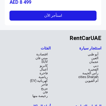
AED
8 499
استأجر الآن
RentCarUAE
استئجار سيارة
الفئات
أبو ظبي
اقتصادية
العين
ميني فان
عجمان
SUV
دبي
كابريو
الفجيرة
أعمال
رأس الخيمة
فاخرة
cities.Sharjah
رياضية
أم القيوين
كهربائية (EV)
فاخر
مريح
فان
رخيصة منها