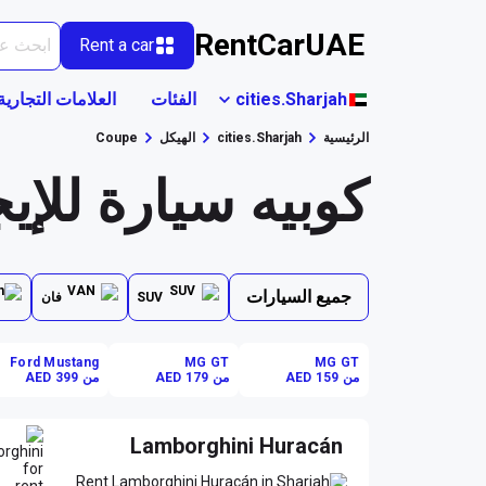
RentCarUAE
Rent a car
cities.Sharjah
الفئات
العلامات التجارية
الرئيسية
cities.Sharjah
الهيكل
Coupe
كوبيه سيارة للإيجار في jah
جميع السيارات
SUV
فان
Ford Mustang
MG GT
MG GT
من AED 159
من AED 179
من AED 399
Lamborghini Huracán