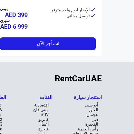
يومي
الإيجار ليوم واحد متوفر
AED 399
توصيل مجاني
شهري
AED
6 999
استأجر الآن
RentCarUAE
استئجار سيارة
الفئات
العل
أبو ظبي
اقتصادية
di
العين
ميني فان
W
عجمان
SUV
ai
دبي
كابريو
z
الفجيرة
أعمال
G
رأس الخيمة
فاخرة
la
cities.Sharjah
رياضية
an