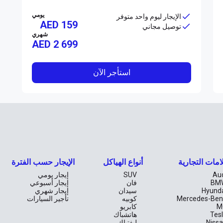
يومي
الإيجار ليوم واحد متوفر
AED 159
توصيل مجاني
شهري
AED
2 699
استأجر الآن
امات التجارية
أنواع الهياكل
الإيجار حسب الفترة
Au
SUV
إيجار يومي
BM
فان
إيجار أسبوعي
Hyund
سيدان
إيجار شهري
Mercedes-Ben
كوبيه
تأجير السيارات
M
كابريو
Tes
هاتشباك
Niss
ليفتباك