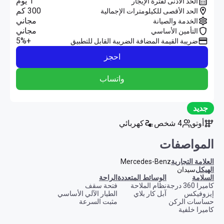
1 يوم
الحد الأدنى لفترة الإيجار
300 كم
الحد الأقصى للكيلومترات الإجمالية
مجاني
الخدمة والصيانة
مجاني
التأمين الأساسي
+5%
ضريبة القيمة المضافة الضريبة القابل للتطبيق
احجز
واتساب
جديد
أوتو
4 شخص
كهربائي
المواصفات
العلامة التجارية
Mercedes-Benz
الهيكل
سيدان
السلامة
الوسائط المتعددة
الراحة
كاميرا 360 درجة
نظام الملاحة
فتحة سقف
إيزوفيكس
آبل كار بلاي
الطيار الآلي الأساسي
حساسات الركن
مثبت السرعة
كاميرا خلفية