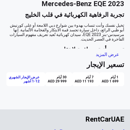
Mercedes-Benz EQE 2023
تجربة الرفاهية الكهربائية في قلب الخليج
تخيل نفسك وأنت تنساب بهدوء بين شوارع دبي اللامعة أو على كورنيش 
أبو ظبي الرائع، داخل سيارة تجسد قمة الابتكار والفخامة الألمانية. إنها 
مرسيدس-بنز EQE 2023، سيدان كهربائية تُعيد تعريف مفهوم السيارات 
تصميم أنيق وجاذبية لا تقاوم
عرض المزيد
بلونها الخارجي الأبيض اللامع، تسير EQE كرسم فني متحرك في وسط 
تسعير الإيجار
المدينة، تجذب الأنظار بتصميمها الانسيابي وخطوطها المتجانسة. داخل هذه 
التحفة الفنية، تجد نفسك محاطًا بداخلية سوداء أنيقة توفر لك شعورًا 
بالترف والخصوصية. إنها ليست مجرد سيارة، بل هي تجربة متكاملة 
1 أيام
7 أيام
30 أيام
عرض الإيجار الشهري
AED 1 699
AED 11 193
AED 29 999
1-12 أشهر
التكنولوجيا في خدمة راحتك
مرسيدس EQE تأتي مزودة بتقنيات تجعل كل رحلة تجربة لا تُنسى. مع 
كاميرا 360 درجة ومستشعرات الركن والكاميرا الخلفية، يمكنك القيادة 
بثقة حتى في أكثر الأماكن صعوبة. نظام الملاحة المتقدم يجعل من التنقل 
في شوارع المدينة المزدحمة أمرًا سلسًا، بينما يضمن نظام Apple 
RentCarUAE
CarPlay بقاؤك متصلًا ومسيطرًا على الوسائط بكل سهولة. سقف 
بانورامي يتيح لك الاستمتاع بأشعة الشمس والسماء الزرقاء، مما يضفي 