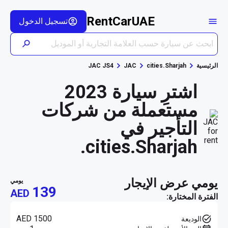
RentCarUAE
تسجيل الدخول
الرئيسية
cities.Sharjah
JAC
JAC JS4
اشترِ سيارة 2023
مستعملة من شركات
التأجير في
cities.Sharjah.
يومي عرض الإيجار
يومي
139
AED
الفترة المختارة:
AED 1500
الوديعة