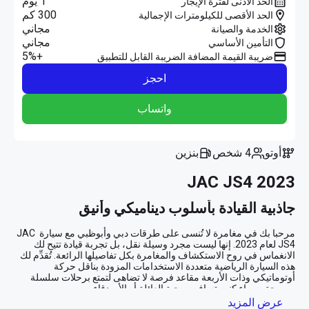
1 يوم
الحد الأدنى لفترة الإيجار
300 كم
الحد الأقصى للكيلومترات الإجمالية
مجاني
الخدمة والصيانة
مجاني
التأمين الأساسي
+5%
ضريبة القيمة المضافة الضريبة القابل للتطبيق
احجز
واتساب
أوتو
4 شخص
بنزين
JAC JS4 2023
جاذبية القيادة بأسلوب ديناميكي وأنيق
مرحبا بك في مغامرة لا تُنسى على طرقات دبي وأبوظبي مع سيارة JAC 
JS4 لعام 2023. إنها ليست مجرد وسيلة نقل، بل تجربة قيادة تتيح لك 
الانغماس في روح الاستكشاف والمغامرة بكل تفاصيلها الرائعة. تُقدِّم لك 
هذه السيارة الرياضية متعددة الاستخدامات المزودة بناقل حركة 
أوتوماتيكي وذات الأربعة مقاعد فرصة لا تضاهى لتمتع برحلات سلسلة 
عرض المزيد