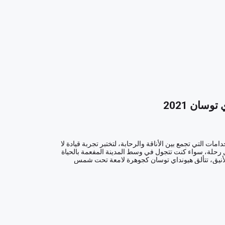
سان 2021
تدعوك هيونداي توسان 2021، السيارة الرياضية متعددة الاستخدامات التي تجمع بين الأناقة والرحابة، لتختبر تجربة قيادة لا 
تُنسى بين أرجاء دبي وأبوظبي. ستغمرك السيارة بالثقة في كل رحلة، سواء كنت تتجول في وسط المدينة المفعمة بالحياة 
أو تختبر الطرق الوعرة في الصحراء الشاسعة. بلونها الفضي الأنيق، تتألق هيونداي توسان كجوهرة لامعة تحت شمس 
عندما تفتح باب هيونداي توسان، سينقلك ديكور المقصورة الداخلية الفاخرة ذات اللون الأسود إلى عالم من الراحة 
والفخامة. استمتع بالمقاعد المريحة التي تضمن لك ولعائلتك رحلة مريحة حتى في أطول المسافات. ومع نظام التكييف 