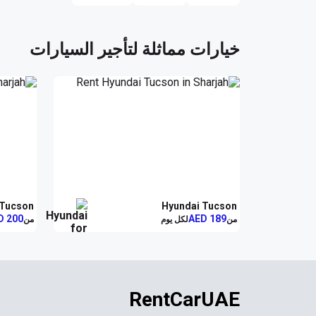
تكنولوجيا تليق بك
خيارات مماثلة لتأجير السيارات
السلامة أولاً
لكل لحظة، السيارة المثالية
 Tucson
Hyundai Tucson
D 200
AED 189
من
لكل يوم
من
خيارات سعرية مغرية
RentCarUAE
احجز الآن وانطلق في رحلتك