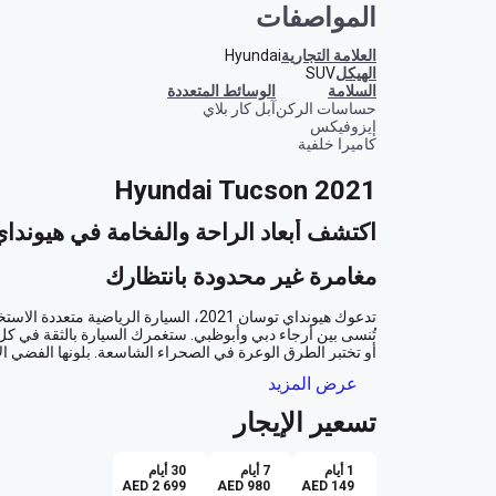
المواصفات
العلامة التجارية
Hyundai
الهيكل
SUV
السلامة
الوسائط المتعددة
حساسات الركن
آبل كار بلاي
إيزوفيكس
كاميرا خلفية
Hyundai Tucson 2021
اكتشف أبعاد الراحة والفخامة في هيونداي تو
مغامرة غير محدودة بانتظارك
عرض المزيد
راحة تتجاوز التوقعات
تسعير الإيجار
1 أيام
7 أيام
30 أيام
AED 2 699
AED 980
AED 149