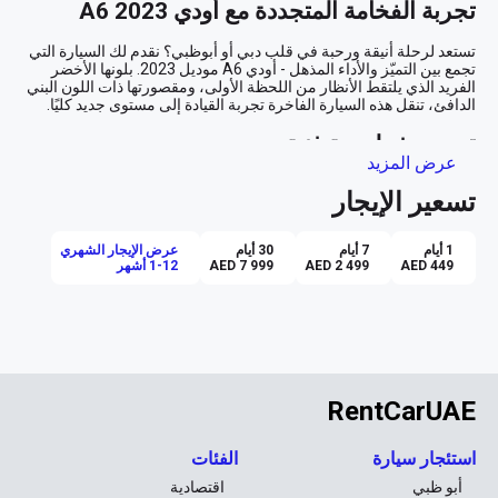
تجربة الفخامة المتجددة مع أودي A6 2023
تستعد لرحلة أنيقة ورحبة في قلب دبي أو أبوظبي؟ نقدم لك السيارة التي 
تجمع بين التميّز والأداء المذهل - أودي A6 موديل 2023. بلونها الأخضر 
الفريد الذي يلتقط الأنظار من اللحظة الأولى، ومقصورتها ذات اللون البني 
تصميم ذو لمسة فنية
عرض المزيد
من الخارج، يعد اللون الأخضر لأودي A6 بمثابة لوحة فنية تجذب كل من 
تسعير الإيجار
يمر بقربها، لتكون بمثابة انعكاس لروحك الدائمة البحث عن التميز. تفاصيل 
التصميم الانسيابية تضيف لمسة من الرقي، كأنها سيارة خرجت من 
1 أيام
7 أيام
30 أيام
عرض الإيجار الشهري
AED 449
AED 2 499
AED 7 999
1-12 أشهر
تجربة قيادة لا تُضاهى
تتميز أودي A6 بمحرك بنزين يضمن لك تجربة قيادة سلسة وقوية في 
الوقت ذاته. مع ناقل الحركة الأوتوماتيكي، ستشعر بالراحة في كل مرة 
تقود فيها هذه السيارة على الطرق الواسعة أو بين الأبراج الشاهقة. دع 
نظام الملاحة الذكي يوجهك إلى أفضل الأماكن في المدينة، بينما تتصل 
بتطبيق Apple CarPlay لتستمتع بموسيقاك المفضلة وأنت تتنقل بين 
RentCarUAE
راحة وفخامة داخلية
استئجار سيارة
الفئات
عندما تفتح باب أودي A6، تستقبلك مقصورة داخلية دافئة بلونها البني 
أبو ظبي
اقتصادية