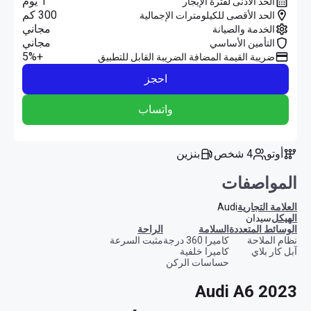
1 يوم
الحد الأدنى لفترة الإيجار
300 كم
الحد الأقصى للكيلومترات الإجمالية
مجاني
الخدمة والصيانة
مجاني
التأمين الأساسي
+5%
ضريبة القيمة المضافة الضريبة القابل للتطبيق
احجز
واتساب
أوتو
4 شخص
بنزين
المواصفات
العلامة التجارية
Audi
الهيكل
سيدان
الوسائط المتعددة
السلامة
الراحة
نظام الملاحة
كاميرا 360 درجة
مثبت السرعة
آبل كار بلاي
كاميرا خلفية
حساسات الركن
Audi A6 2023