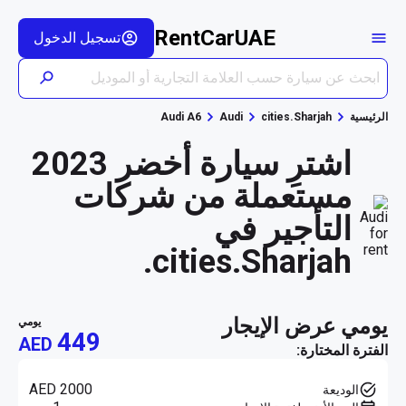
RentCarUAE
تسجيل الدخول
الرئيسية
cities.Sharjah
Audi
Audi A6
اشترِ سيارة أخضر 2023
مستعملة من شركات
التأجير في
cities.Sharjah.
يومي عرض الإيجار
يومي
449
AED
الفترة المختارة:
AED 2000
الوديعة