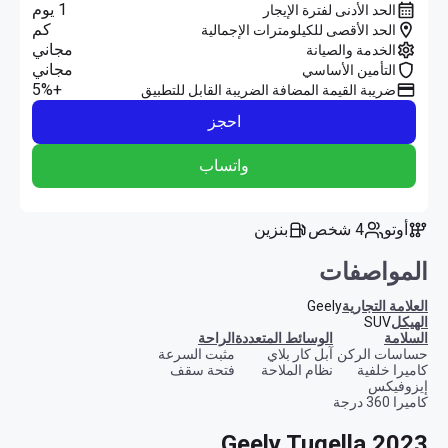
1 يوم
الحد الأدنى لفترة الإيجار
كم
الحد الأقصى للكيلومترات الإجمالية
مجاني
الخدمة والصيانة
مجاني
التأمين الأساسي
+5%
ضريبة القيمة المضافة الضريبة القابل للتطبيق
احجز
واتساب
أوتو
4 شخص
بنزين
المواصفات
العلامة التجارية
Geely
الهيكل
SUV
السلامة
الوسائط المتعددة
الراحة
حساسات الركن
آبل كار بلاي
مثبت السرعة
كاميرا خلفية
نظام الملاحة
فتحة سقف
إيزوفيكس
كاميرا 360 درجة
Geely Tugella 2023