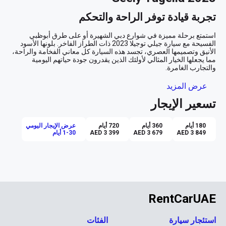
تجربة قيادة توفر الراحة والتحكم
استمتع برحلة مميزة في شوارع دبي الشهيرة أو على طرق أبوظبي 
الفسيحة مع سيارة جيلي توجيلا 2023 ذات الطراز الفاخر. بلونها الأسود 
الأنيق وتصميمها العصري، تجسد هذه السيارة كل معاني الفخامة والراحة، 
مما يجعلها الخيار المثالي لأولئك الذين يقدرون جودة حياتهم اليومية 
**أناقة التصميم والشكل العصري**
عرض المزيد
تسعير الإيجار
عند النظرة الأولى، ستأسر الأعين باللون الأسود الجذاب الذي يكسو هيكل 
توجيلا الخارجي بكل فخر. يعكس هذا اللون مزيجًا بين الفخامة والسرية، 
ليمنحك حضورًا لا يمكن إنكاره. ينسجم المظهر الخارجي الأنيق مع التصميم 
180 أيام
360 أيام
720 أيام
عرض الإيجار اليومي
الداخلي الذي يختلط فيه الجلد الأسود مع تفاصيل مريحة وأنيقة توحي 
AED 3 849
AED 3 679
AED 3 399
1-30 أيام
**راحة القيادة الذكية**
أطلق العنان لتحكمك من خلال ناقل الحركة الأوتوماتيكي الذي يتيح لك 
تجربة قيادة سلسة ومريحة، سواء كنت تتنقل في زحمة المدينة أو تتجه 
للأطراف للاسترخاء. استمتع بالقيادة مطمئنًا باستخدام نظام الكاميرات 
RentCarUAE
بزاوية 360 درجة، الذي يوفر لك رؤية محيطية شاملة وسلامة قصوى مهما 
استئجار سيارة
الفئات
**تكنولوجيا تعزز تجربتك**