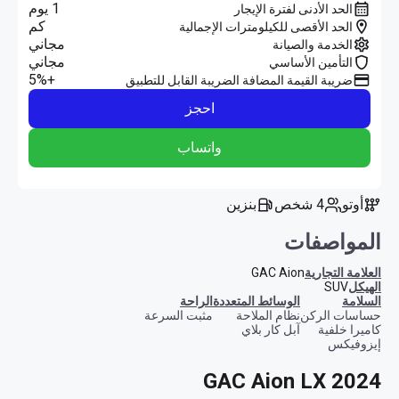
1 يوم
الحد الأدنى لفترة الإيجار
كم
الحد الأقصى للكيلومترات الإجمالية
مجاني
الخدمة والصيانة
مجاني
التأمين الأساسي
+5%
ضريبة القيمة المضافة الضريبة القابل للتطبيق
احجز
واتساب
أوتو
4 شخص
بنزين
المواصفات
العلامة التجارية
GAC Aion
الهيكل
SUV
السلامة
الوسائط المتعددة
الراحة
حساسات الركن
نظام الملاحة
مثبت السرعة
كاميرا خلفية
آبل كار بلاي
إيزوفيكس
GAC Aion LX 2024