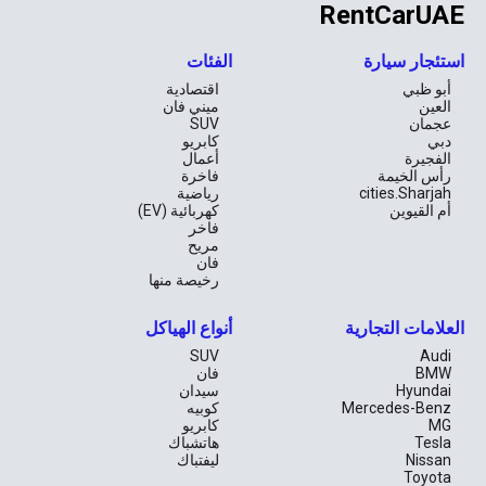
RentCarUAE
استئجار سيارة
الفئات
أبو ظبي
اقتصادية
العين
ميني فان
عجمان
SUV
دبي
كابريو
الفجيرة
أعمال
رأس الخيمة
فاخرة
cities.Sharjah
رياضية
أم القيوين
كهربائية (EV)
فاخر
مريح
فان
رخيصة منها
العلامات التجارية
أنواع الهياكل
SUV
Audi
BMW
فان
Hyundai
سيدان
Mercedes-Benz
كوبيه
MG
كابريو
Tesla
هاتشباك
Nissan
ليفتباك
Toyota