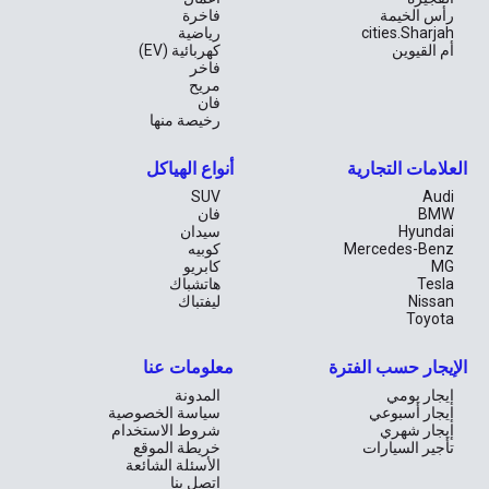
رأس الخيمة
فاخرة
cities.Sharjah
رياضية
أم القيوين
كهربائية (EV)
فاخر
مريح
فان
رخيصة منها
العلامات التجارية
أنواع الهياكل
SUV
Audi
BMW
فان
Hyundai
سيدان
Mercedes-Benz
كوبيه
MG
كابريو
Tesla
هاتشباك
Nissan
ليفتباك
Toyota
الإيجار حسب الفترة
معلومات عنا
إيجار يومي
المدونة
إيجار أسبوعي
سياسة الخصوصية
إيجار شهري
شروط الاستخدام
تأجير السيارات
خريطة الموقع
الأسئلة الشائعة
اتصل بنا