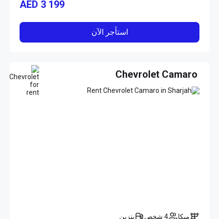
AED
3 199
استأجر الآن
Chevrolet Camaro
ميكا
4 شخص
بنزين