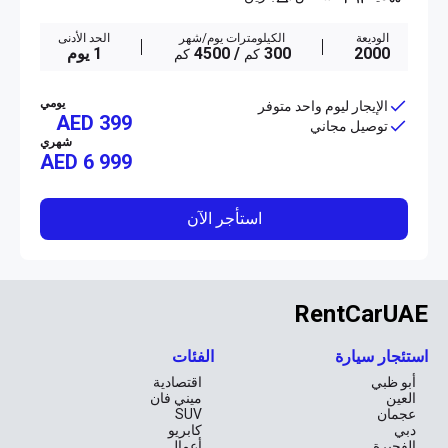
الوديعة
الكيلومترات يوم/شهر
الحد الأدنى
2000
300
/ 4500
1 يوم
كم
كم
يومي
الإيجار ليوم واحد متوفر
AED 399
توصيل مجاني
شهري
AED
6 999
استأجر الآن
RentCarUAE
استئجار سيارة
الفئات
أبو ظبي
اقتصادية
العين
ميني فان
عجمان
SUV
دبي
كابريو
الفجيرة
أعمال