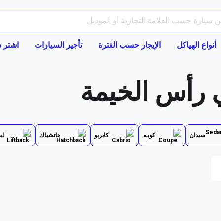
أنواع الهياكل
الإيجار حسب الفترة
تأجير السيارات
اشتر س
سيدان
كوبيه
كابريو
هاتشباك
لي