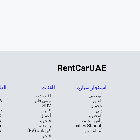
RentCarUAE
استئجار سيارة
الفئات
العل
أبو ظبي
اقتصادية
di
العين
ميني فان
W
عجمان
SUV
ai
دبي
كابريو
z
الفجيرة
أعمال
G
رأس الخيمة
فاخرة
la
cities.Sharjah
رياضية
an
أم القيوين
كهربائية (EV)
ta
فاخر