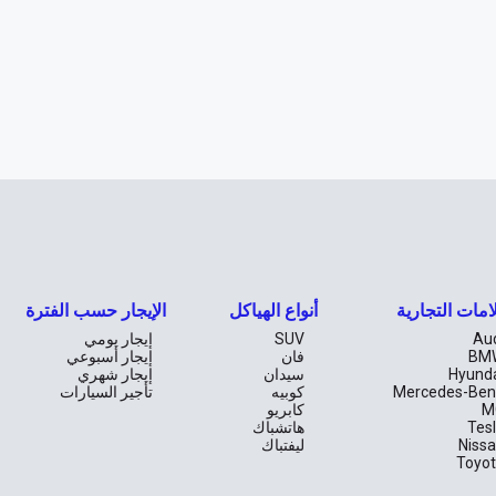
امات التجارية
أنواع الهياكل
الإيجار حسب الفترة
Au
SUV
إيجار يومي
BM
فان
إيجار أسبوعي
Hyund
سيدان
إيجار شهري
Mercedes-Ben
كوبيه
تأجير السيارات
M
كابريو
Tes
هاتشباك
Niss
ليفتباك
Toyo