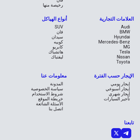
فان
سيارة تعيد تعريف كل ما تعنيه تجربة القيادة الفاخرة، في واحدة من أكثر 
رخيصة منها
المدن حيويةً وتطلعًا نحو المستقبل في العالم.
العلامات التجارية
أنواع الهياكل
SUV
Audi
BMW
فان
Hyundai
سيدان
Mercedes-Benz
كوبيه
MG
كابريو
Tesla
هاتشباك
Nissan
ليفتباك
Toyota
الإيجار حسب الفترة
معلومات عنا
إيجار يومي
المدونة
إيجار أسبوعي
سياسة الخصوصية
إيجار شهري
شروط الاستخدام
تأجير السيارات
خريطة الموقع
الأسئلة الشائعة
اتصل بنا
تابعنا