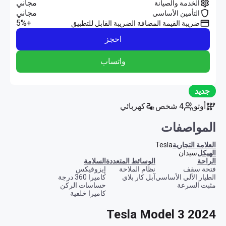
مجاني
الخدمة والصيانة
مجاني
التأمين الأساسي
+5%
ضريبة القيمة المضافة الضريبة القابل للتطبيق
احجز
واتساب
جديد
أوتو
4 شخص
كهربائي
المواصفات
العلامة التجارية
Tesla
الهيكل
سيدان
الراحة
الوسائط المتعددة
السلامة
فتحة سقف
نظام الملاحة
إيزوفيكس
الطيار الآلي الأساسي
آبل كار بلاي
كاميرا 360 درجة
مثبت السرعة
حساسات الركن
كاميرا خلفية
Tesla Model 3 2024