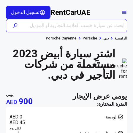
RentCarUAE
تسجيل الدخول
الرئيسية
دبي
Porsche
Porsche Cayenne
اشترِ سيارة أبيض 2023
مستعملة من شركات
التأجير في دبي.
يومي عرض الإيجار
يومي
900
AED
الفترة المختارة:
AED 0
الوديعة
AED 45
لكل يوم