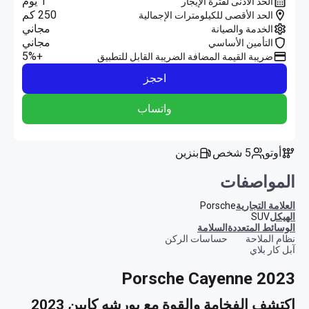
1 يوم
الحد الأدنى لفترة الإيجار
250 كم
الحد الأقصى للكيلومترات الإجمالية
مجاني
الخدمة والصيانة
مجاني
التأمين الأساسي
+5%
ضريبة القيمة المضافة الضريبة القابل للتطبيق
احجز
واتساب
أوتو
5 شخص
بنزين
المواصفات
العلامة التجارية
Porsche
الهيكل
SUV
الوسائط المتعددة
السلامة
نظام الملاحة
حساسات الركن
آبل كار بلاي
Porsche Cayenne 2023
اكتشف الفخامة والقوة مع بورشه كايين 2023