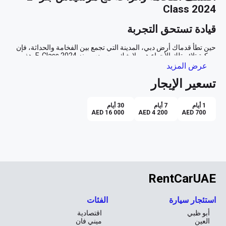
Class 2024
قيادة تستحق التجربة
حين تطأ قدماك أرض دبي، المدينة التي تجمع بين الفخامة والحداثة، فإن 
مركبة تلائم تلك الأجواء هي بلا شك مرسيدس-بنز E-Class 2024. هذه 
السيارة البيضاء الأنيقة ليست مجرد وسيلة نقل، بل هي تجربة متكاملة في 
عرض المزيد
تسعير الإيجار
تفاصيل تجذب الأنظار
1 أيام
7 أيام
30 أيام
اللون الأبيض اللامع للهيكل الخارجي يعكس وهج الشمس الذهبية لأمسيات 
AED 16 000
AED 4 200
AED 700
دبي، بينما يضفي اللون الأسود الفاخر للمقصورة الداخلية شعورًا بالدفء 
والراحة. مع هذه السيارة، لن تمر مرور الكرام أبدًا، بل ستجذب الأنظار 
التكنولوجيا في خدمة الرفاهية
تحتوي مرسيدس-بنز E-Class على أحدث التقنيات التي تجعل من كل 
RentCarUAE
رحلة تجربة لا تُنسى. مع وجود نظام Apple CarPlay، يمكنك الاتصال 
بهاتفك الذكي بسهولة لتبقى على اتصال بكل ما هو مهم. كما يضمن لك 
نظام الملاحة المتطور الوصول إلى وجهتك بكل أمان وسهولة، سواء كنت 
استئجار سيارة
الفئات
تتجول في شوارع المدينة النابضة بالحياة أو تتجه إلى إحدى المناطق 
أبو ظبي
اقتصادية
العين
ميني فان