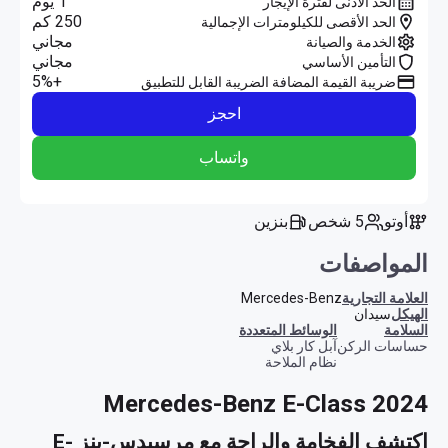
1 يوم
الحد الأدنى لفترة الإيجار
250 كم
الحد الأقصى للكيلومترات الإجمالية
مجاني
الخدمة والصيانة
مجاني
التأمين الأساسي
+5%
ضريبة القيمة المضافة الضريبة القابل للتطبيق
احجز
واتساب
أوتو
5 شخص
بنزين
المواصفات
العلامة التجارية
Mercedes-Benz
الهيكل
سيدان
السلامة
الوسائط المتعددة
حساسات الركن
آبل كار بلاي
نظام الملاحة
Mercedes-Benz E-Class 2024
اكتشف الفخامة والراحة مع مرسيدس-بنز E-