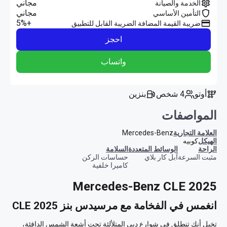
مجاني
الخدمة والصيانة
مجاني
التأمين الأساسي
+5%
ضريبة القيمة المضافة الضريبة القابل للتطبيق
احجز
واتساب
أوتو
4 شخص
بنزين
المواصفات
العلامة التجارية
Mercedes-Benz
الهيكل
كوبيه
الراحة
الوسائط المتعددة
السلامة
مثبت السرعة
آبل كار بلاي
حساسات الركن
كاميرا خلفية
Mercedes-Benz CLE 2025
انغمس في الفخامة مع مرسيدس بنز CLE 2025
تخيل أنك تنطلق في شوارع دبي المتلألئة تحت أشعة الشمس الدافئة، 